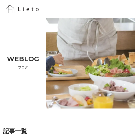
WE B L O G
ブ ロ グ
記 事 一 覧