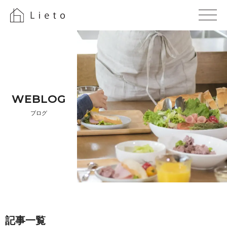
WE B L O G
ブ ロ グ
記 事 一 覧