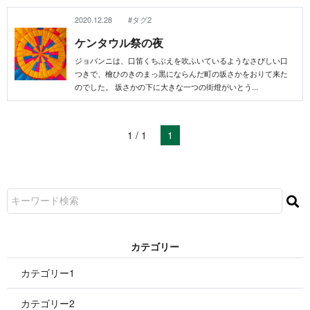
2020.12.28
#タグ2
ケンタウ ル 祭 の 夜
ジョバンニは、口笛くちぶえを吹ふいているようなさびしい口
つきで、檜ひのきのまっ黒にならんだ町の坂さかをおりて来た
のでした。 坂さかの下に大きな一つの街燈がいと う . . .
1 / 1
1
カ テ ゴ リ ー
カテゴリー1
カテゴリー2