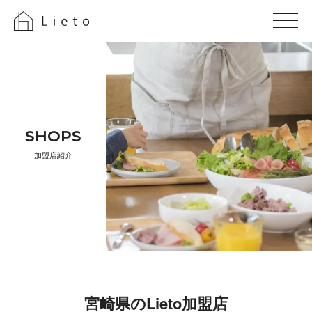
S H O P S
加 盟 店 紹 介
宮崎県のLiet o 加 盟 店